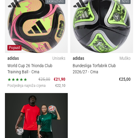
Ekskluzivno
Novo
sa
službenim
dresovima
i
kopačkama
Nike,
adidas
Popust
i
PUMA.
adidas
Uniseks
adidas
Muško
Budi
World Cup 26 Trionda Club
Bundesliga Torfabrik Club
dio
Training Ball
- Crna
2026/27
- Crna
svake
€25,00
€21,90
€25,00
utakmice,
Posljednja najniža cijena
€22,10
gola…
Prikaži
sve
članke