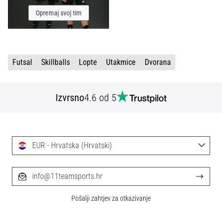
Opremaj svoj tim
Futsal
Skillballs
Lopte
Utakmice
Dvorana
Izvrsno
4.6 od 5
EUR - Hrvatska (Hrvatski)
info@11teamsports.hr
Pošalji zahtjev za otkazivanje