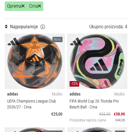
Teamsales
tisak
Oprema
Crna
i
obradu
Tip lopte
sportske
Najpopularnije
Ukupno proizvoda: 4
opreme
Kolekcija
Novo
1. 7. 2025
•
Sport
1 min. čitanja
Play
for
More
-12%
Victories
adidas
Muško
adidas
Muško
Pripremi
UEFA Champions League Club
FIFA World Cup 26 Trionda Pro
se
2026/27
- Crna
Beach Ball
- Crna
za
€25,00
€55,00
€38,90
ženski
Posljednja najniža cijena
€44,00
EURO
2025