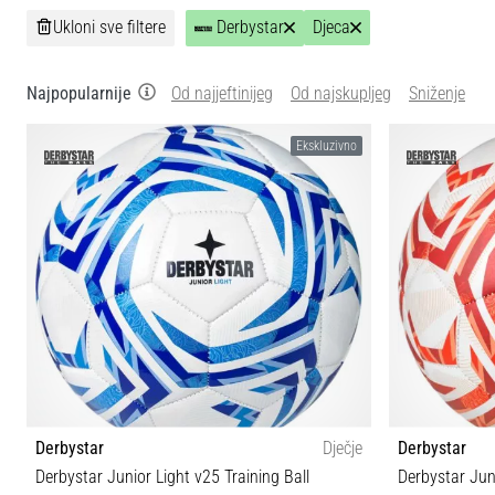
Ukloni sve filtere
Derbystar
Djeca
Najpopularnije
Od najjeftinijeg
Od najskupljeg
Sniženje
Ekskluzivno
Derbystar
Dječje
Derbystar
Derbystar Junior Light v25 Training Ball
Derbystar Juni