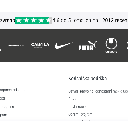
Izvrsno
4.6
od 5 temeljen na
12013 recen
Korisnička podrška
 nogomet od 2007
Ostvari pravo na jednostrani raskid ug
sti
Povrati
 program
Reklamacije
Opremi svoj tim
ogram
Dostava i plaćanje
re