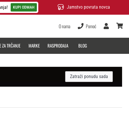
Jamstvo povrata novca
anja!
KUPI ODMAH
O nama
Pomoć
Korisnik
košarica
E ZA TRČANJE
MARKE
RASPRODAJA
BLOG
Zatraži ponudu sada