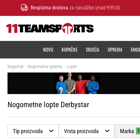
Besplatna dostava
za narudžbe iznad €99,00
11teamsports.hr
NOVO
KOPAČKE
ODJEĆA
OPREMA
FANS
Nogomet
Nogometna oprema
Lopte
Nogometne lopte Derbystar
Tip proizvoda
Vrsta proizvoda
Marka
1