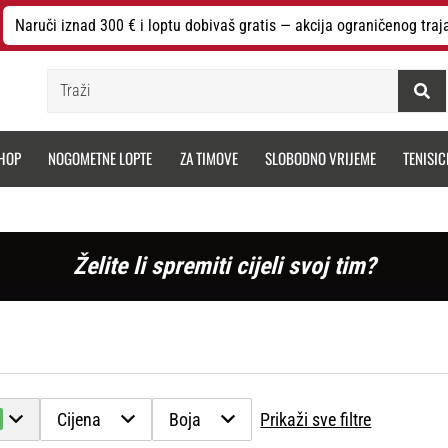
Naruči iznad 300 € i loptu dobivaš gratis — akcija ograničenog traj
Traži
HOP
NOGOMETNE LOPTE
ZA TIMOVE
SLOBODNO VRIJEME
TENISIC
Želite li spremiti cijeli svoj tim?
Cijena
Boja
Prikaži sve filtre