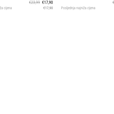
€23,99
€17,90
ža cijena
€17,90
Posljednja najniža cijena
4 5
4