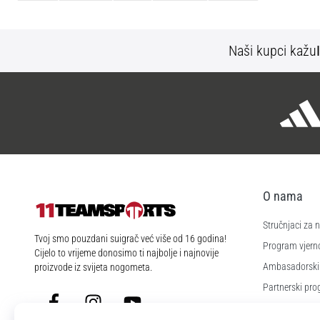
Naši kupci kažu
O nama
Stručnjaci za
11teamsports.hr
Tvoj smo pouzdani suigrač već više od 16 godina!
Program vjerno
Cijelo to vrijeme donosimo ti najbolje i najnovije
Ambasadorski
proizvode iz svijeta nogometa.
Partnerski pr
Facebook
Instagram
YouTube
Poslovi i karije