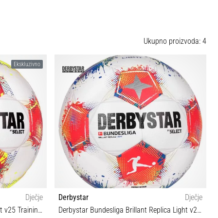
Ukupno proizvoda: 4
Ekskluzivno
Dječje
Derbystar
Dječje
Derbystar Bundesliga Club S-Light v25 Training Ball
Derbystar Bundesliga Brillant Replica Light v25 350g Training Ball