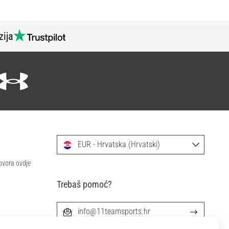
zija
EUR - Hrvatska (Hrvatski)
ovora ovdje
Trebaš pomoć?
info@11teamsports.hr