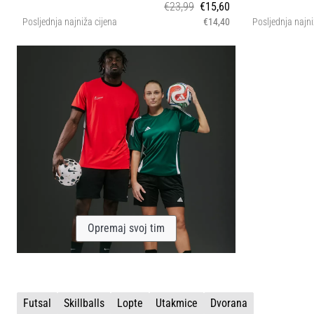
€23,99
€15,60
Posljednja najniža cijena
€14,40
Posljednja najni
5
Opremaj svoj tim
Futsal
Skillballs
Lopte
Utakmice
Dvorana