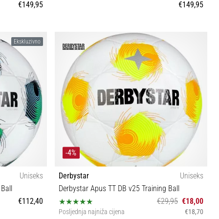
€149,95
€149,95
5
Ekskluzivno
-4%
Uniseks
Derbystar
Uniseks
Ball
Derbystar Apus TT DB v25 Training Ball
€112,40
€29,95
€18,00
Posljednja najniža cijena
€18,70