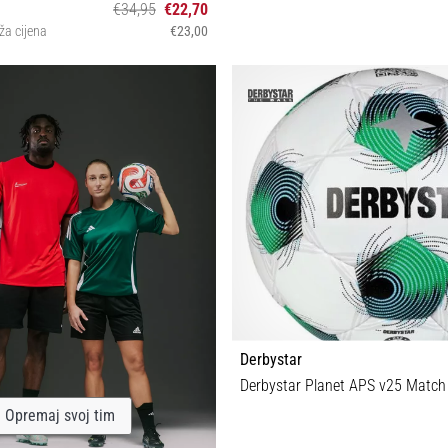
€34,95
€22,70
ža cijena
€23,00
5
5
Derbystar
Derbystar Planet APS v25 Match 
Opremaj svoj tim