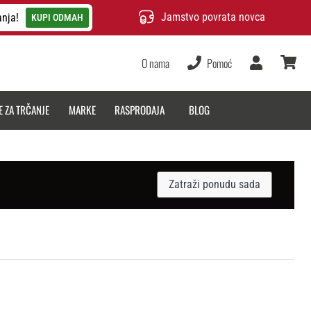
Jamstvo povrata novca
anja!
KUPI ODMAH
O nama
Pomoć
Korisnik
košarica
E ZA TRČANJE
MARKE
RASPRODAJA
BLOG
Zatraži ponudu sada