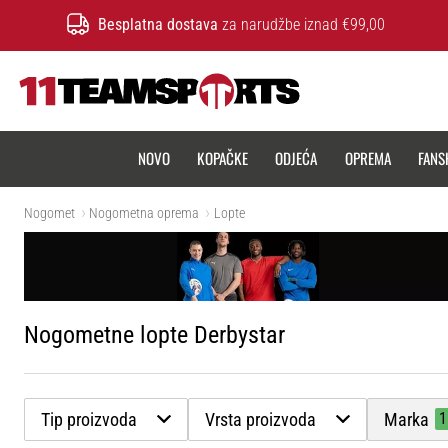
Besplatna dostava
za narudžbe iznad €99,00
11teamsports.hr
NOVO
KOPAČKE
ODJEĆA
OPREMA
FANS
Nogomet
Nogometna oprema
Lopte
Nogometne lopte Derbystar
Tip proizvoda
Vrsta proizvoda
Marka
1