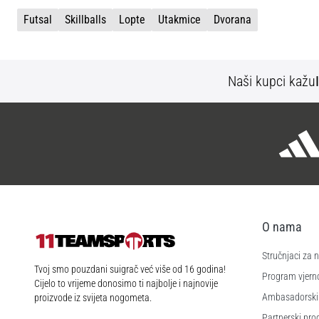
Futsal
Skillballs
Lopte
Utakmice
Dvorana
Naši kupci kažu
O nama
Stručnjaci za
11teamsports.hr
Tvoj smo pouzdani suigrač već više od 16 godina!
Program vjerno
Cijelo to vrijeme donosimo ti najbolje i najnovije
Ambasadorski
proizvode iz svijeta nogometa.
Partnerski pr