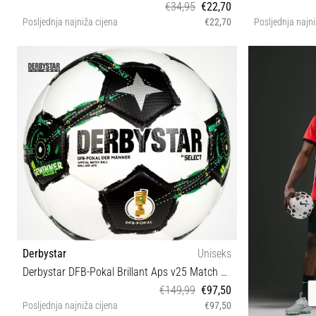
€34,95
€22,70
Posljednja najniža cijena
€22,70
Posljednja najni
4
Derbystar
Uniseks
Derbystar DFB-Pokal Brillant Aps v25 Match Ball
€149,99
€97,50
Posljednja najniža cijena
€97,50