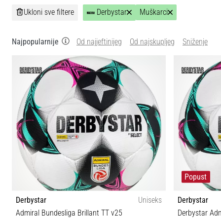
Ukloni sve filtere
Derbystar
Muškarci
Najpopularnije
Od najjeftinijeg
Od najskupljeg
Sniženje
Popust
Derbystar
Uniseks
Derbystar
Admiral Bundesliga Brillant TT v25