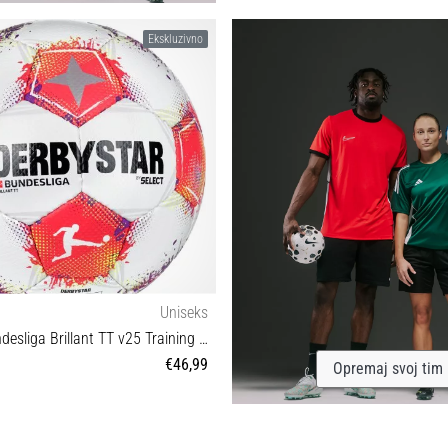
5
Ekskluzivno
Uniseks
Derbystar Bundesliga Brillant TT v25 Training Ball
€46,99
Opremaj svoj tim
5