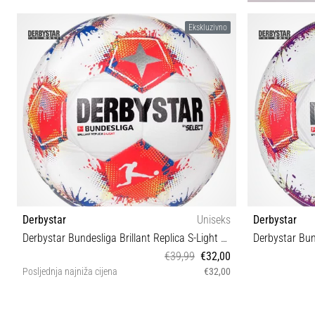
5
Ekskluzivno
Derbystar
Uniseks
Derbystar
Derbystar Bundesliga Brillant Replica S-Light v25 Training Ball
€39,99
€32,00
Posljednja najniža cijena
€32,00
4