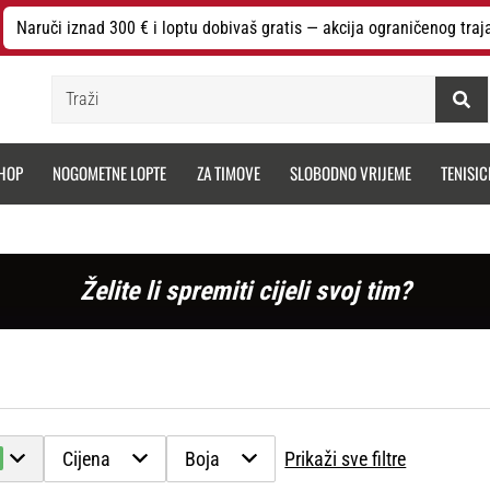
Naruči iznad 300 € i loptu dobivaš gratis — akcija ograničenog traj
Traži
HOP
NOGOMETNE LOPTE
ZA TIMOVE
SLOBODNO VRIJEME
TENISIC
Želite li spremiti cijeli svoj tim?
Cijena
Boja
Prikaži sve filtre