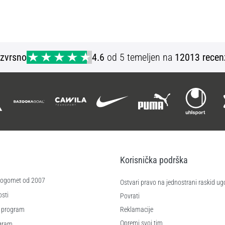
Izvrsno
4.6
od 5 temeljen na
12013 recen
Korisnička podrška
 nogomet od 2007
Ostvari pravo na jednostrani raskid ug
sti
Povrati
 program
Reklamacije
Opremi svoj tim
ogram