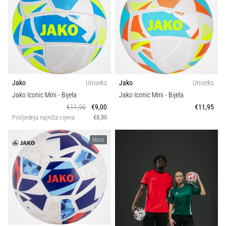
sa
službenim
dresovima
i
kopačkama
Nike,
adidas
Jako
Uniseks
Jako
Uniseks
i
Jako Iconic Mini
- Bijela
Jako Iconic Mini
- Bijela
PUMA.
Budi
€11,95
€9,00
€11,95
Posljednja najniža cijena
€8,80
dio
svake
utakmice,
Novo
gola…
Prikaži
sve
članke