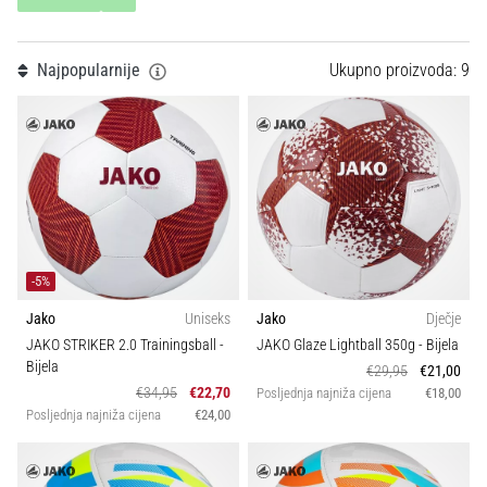
Tip lopte
tisak
i
obradu
Kolekcija
Najpopularnije
Ukupno proizvoda: 9
sportske
opreme
Sport
1. 7. 2025
•
Svojstva
1 min. čitanja
Play
Težina (g)
for
-5%
More
Jako
Uniseks
Jako
Dječje
Victories
JAKO STRIKER 2.0 Trainingsball
-
JAKO Glaze Lightball 350g
- Bijela
Pripremi
Bijela
€29,95
€21,00
se
€34,95
€22,70
Posljednja najniža cijena
€18,00
za
Posljednja najniža cijena
€24,00
ženski
EURO
2025