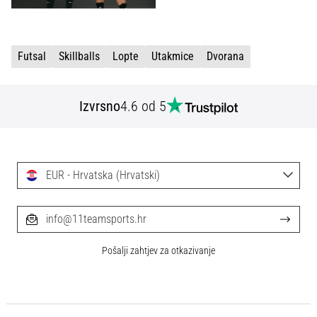
Futsal
Skillballs
Lopte
Utakmice
Dvorana
Izvrsno
4.6 od 5
EUR - Hrvatska (Hrvatski)
info@11teamsports.hr
Pošalji zahtjev za otkazivanje