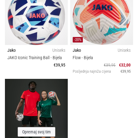
-20%
Jako
Uniseks
Jako
Uniseks
JAKO Iconic Training Ball
- Bijela
Flow
- Bijela
€39,95
€39,95
€32,00
Posljednja najniža cijena
€39,95
Opremaj svoj tim