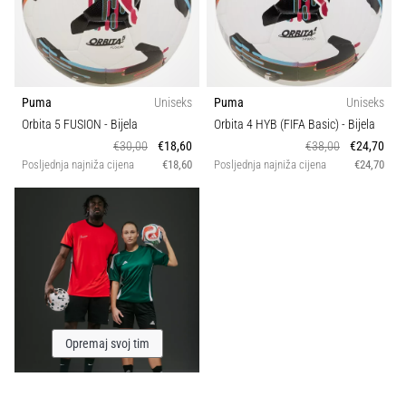
Puma
Uniseks
Puma
Uniseks
Orbita 5 FUSION
- Bijela
Orbita 4 HYB (FIFA Basic)
- Bijela
€30,00
€18,60
€38,00
€24,70
Posljednja najniža cijena
€18,60
Posljednja najniža cijena
€24,70
Opremaj svoj tim