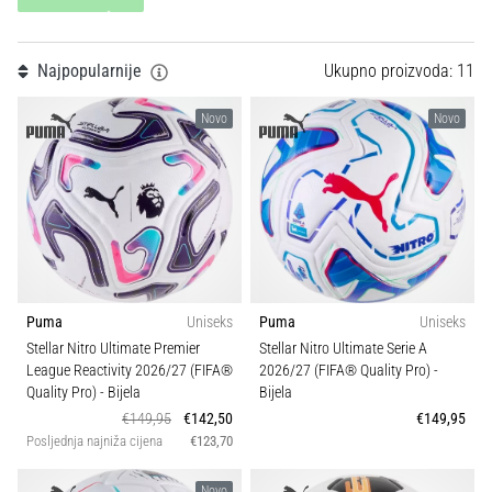
Teamsales
tisak
i
obradu
Tip lopte
Najpopularnije
Ukupno proizvoda: 11
sportske
opreme
Novo
Novo
Sport
1. 7. 2025
•
Svojstva
1 min. čitanja
Play
Težina (g)
for
More
Puma
Uniseks
Puma
Uniseks
Victories
Stellar Nitro Ultimate Premier
Stellar Nitro Ultimate Serie A
Pripremi
League Reactivity 2026/27 (FIFA®
2026/27 (FIFA® Quality Pro)
-
se
Quality Pro)
- Bijela
Bijela
za
€149,95
€142,50
€149,95
ženski
Posljednja najniža cijena
€123,70
EURO
2025
Novo