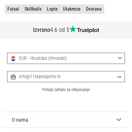
Futsal
Skillballs
Lopte
Utakmice
Dvorana
Izvrsno
4.6 od 5
EUR - Hrvatska (Hrvatski)
info@11teamsports.hr
Pošalji zahtjev za otkazivanje
O nama