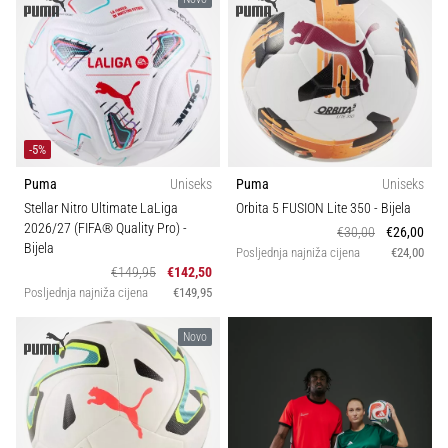
sa
službenim
dresovima
i
kopačkama
Nike,
adidas
-5%
i
Puma
Uniseks
Puma
Uniseks
PUMA.
Stellar Nitro Ultimate LaLiga
Orbita 5 FUSION Lite 350
- Bijela
Budi
2026/27 (FIFA® Quality Pro)
-
€30,00
€26,00
dio
Bijela
Posljednja najniža cijena
€24,00
svake
€149,95
€142,50
utakmice,
Posljednja najniža cijena
€149,95
gola…
Novo
Prikaži
sve
članke