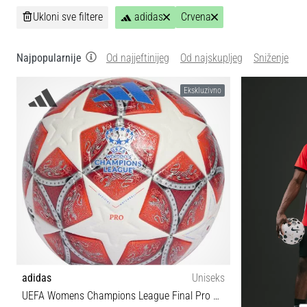
Ukloni sve filtere
adidas
Crvena
Najpopularnije
Od najjeftinijeg
Od najskupljeg
Sniženje
Ekskluzivno
adidas
Uniseks
UEFA Womens Champions League Final Pro Match Ball 2025/26