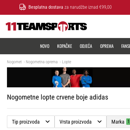
Besplatna dostava
za narudžbe iznad €99,00
11teamsports.hr
NOVO
KOPAČKE
ODJEĆA
OPREMA
FANS
Nogomet
Nogometna oprema
Lopte
Nogometne lopte crvene boje adidas
Tip proizvoda
Vrsta proizvoda
Marka
1