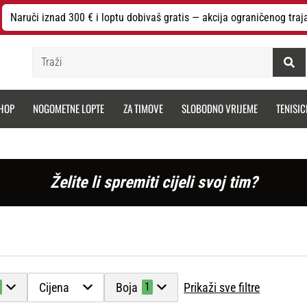
Naruči iznad 300 € i loptu dobivaš gratis — akcija ograničenog traj
Traži
HOP
NOGOMETNE LOPTE
ZA TIMOVE
SLOBODNO VRIJEME
TENISIC
Želite li spremiti cijeli svoj tim?
Cijena
Boja
Prikaži sve filtre
1