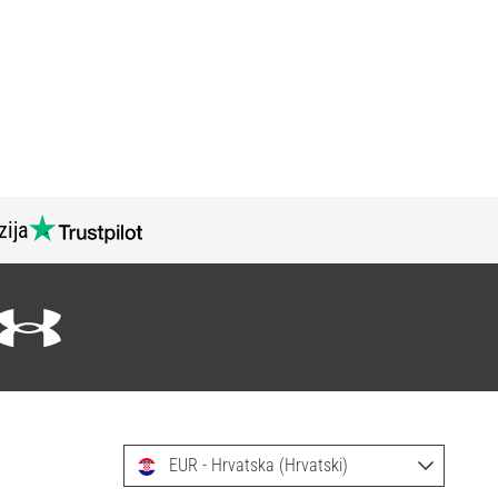
zija
EUR - Hrvatska (Hrvatski)