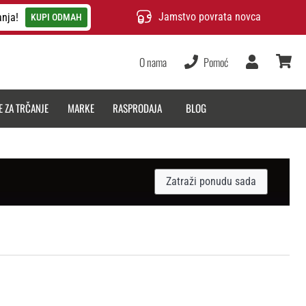
Jamstvo povrata novca
anja!
KUPI ODMAH
O nama
Pomoć
Korisnik
košarica
E ZA TRČANJE
MARKE
RASPRODAJA
BLOG
Zatraži ponudu sada