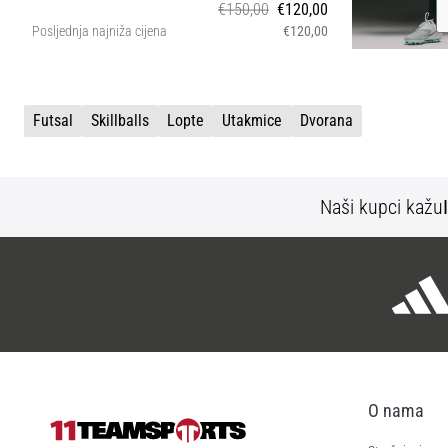
€150,00
€120,00
Posljednja najniža cijena
€120,00
5
Futsal
Skillballs
Lopte
Utakmice
Dvorana
Naši kupci kažu
O nama