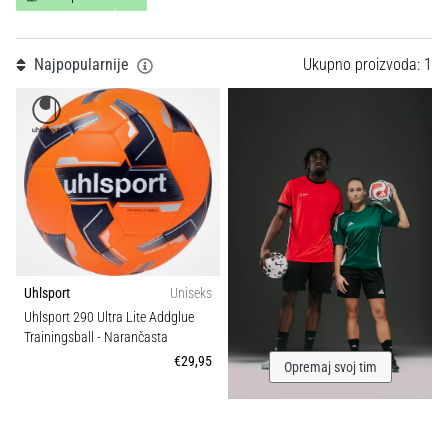
Tip lopte
tisak
i
obradu
Sport
Najpopularnije
Ukupno proizvoda: 1
sportske
opreme
Težina (g)
1. 7. 2025
•
1 min. čitanja
Play
for
More
Uhlsport
Uniseks
Victories
Uhlsport 290 Ultra Lite Addglue
Pripremi
Trainingsball
- Narančasta
se
€29,95
Opremaj svoj tim
za
ženski
EURO
2025