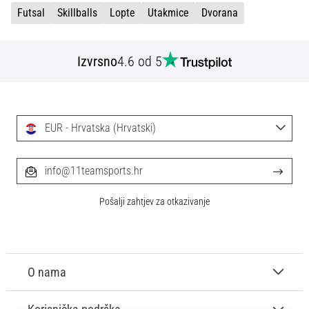
sa
Futsal
Skillballs
Lopte
Utakmice
Dvorana
službenim
dresovima
i
Izvrsno
4.6 od 5
kopačkama
Nike,
adidas
i
EUR - Hrvatska (Hrvatski)
PUMA.
Budi
dio
info@11teamsports.hr
svake
utakmice,
Pošalji zahtjev za otkazivanje
gola…
Prikaži
sve
O nama
članke