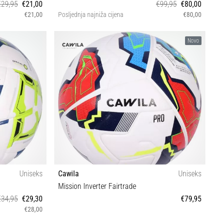
€29,95
€21,00
€99,95
€80,00
€21,00
Posljednja najniža cijena
€80,00
5
Novo
Uniseks
Cawila
Uniseks
Mission Inverter Fairtrade
€34,95
€29,30
€79,95
€28,00