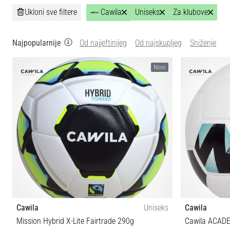
Ukloni sve filtere
Cawila
Uniseks
Za klubove
Najpopularnije
Od najjeftinijeg
Od najskupljeg
Sniženje
Novo
Cawila
Uniseks
Cawila
Mission Hybrid X-Lite Fairtrade 290g
Cawila ACADE