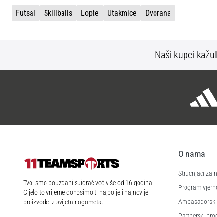
Futsal
Skillballs
Lopte
Utakmice
Dvorana
Naši kupci kažu
O nama
Stručnjaci za
11teamsports.hr
Tvoj smo pouzdani suigrač već više od 16 godina!
Program vjerno
Cijelo to vrijeme donosimo ti najbolje i najnovije
Ambasadorski
proizvode iz svijeta nogometa.
Partnerski pr