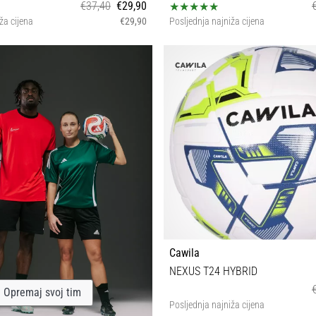
€37,40
€29,90
ža cijena
€29,90
Posljednja najniža cijena
5
4
Cawila
NEXUS T24 HYBRID
Opremaj svoj tim
Posljednja najniža cijena