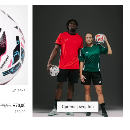
OS
Uniseks
€99,95
€70,00
Opremaj svoj tim
€60,00