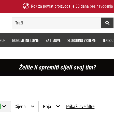
Rok za povrat proizvoda je 30 dana
bez navođenja 
Traži
HOP
NOGOMETNE LOPTE
ZA TIMOVE
SLOBODNO VRIJEME
TENISIC
Želite li spremiti cijeli svoj tim?
Cijena
Boja
Prikaži sve filtre