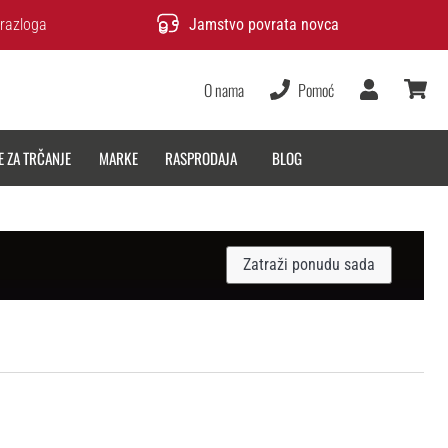
razloga
Jamstvo povrata novca
O nama
Pomoć
Korisnik
košarica
E ZA TRČANJE
MARKE
RASPRODAJA
BLOG
Zatraži ponudu sada