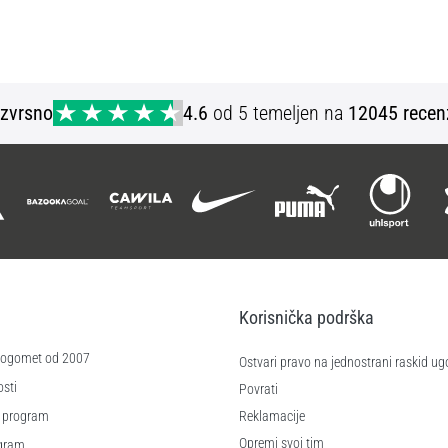
Izvrsno
4.6
od 5 temeljen na
12045 recen
Korisnička podrška
 nogomet od 2007
Ostvari pravo na jednostrani raskid ug
sti
Povrati
 program
Reklamacije
Opremi svoj tim
ogram