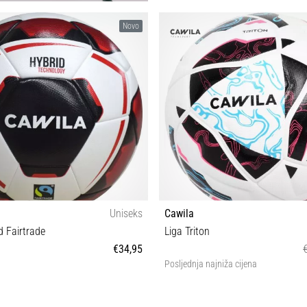
3 4 5
Novo
Uniseks
Cawila
d Fairtrade
Liga Triton
€34,95
Posljednja najniža cijena
5
5