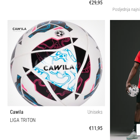
€29,95
Posljednja najni
5
Cawila
Uniseks
LIGA TRITON
€11,95