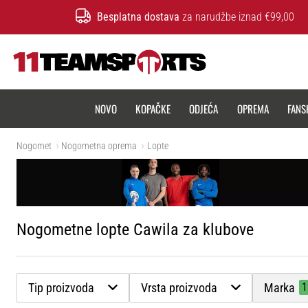
Besplatna dostava
za narudžbe iznad €99,00
11teamsports.hr
NOVO
KOPAČKE
ODJEĆA
OPREMA
FANS
Nogomet
Nogometna oprema
Lopte
Nogometne lopte Cawila za klubove
Tip proizvoda
Vrsta proizvoda
Marka
1