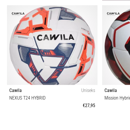
1
Cawila
Uniseks
Cawila
NEXUS T24 HYBRID
Mission Hybri
€27,95
3 4 5