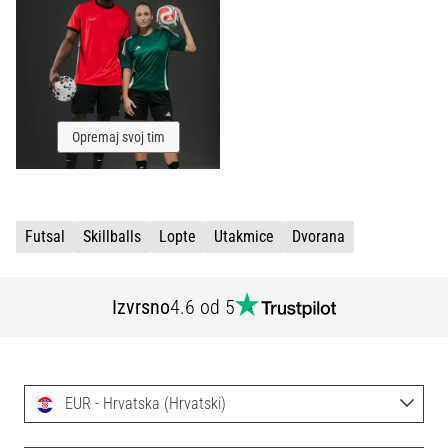
sa
službenim
dresovima
i
kopačkama
Nike,
Opremaj svoj tim
adidas
i
PUMA.
Budi
dio
Futsal
Skillballs
Lopte
Utakmice
Dvorana
svake
utakmice,
gola…
Izvrsno
4.6 od 5
Prikaži
sve
EUR - Hrvatska (Hrvatski)
članke