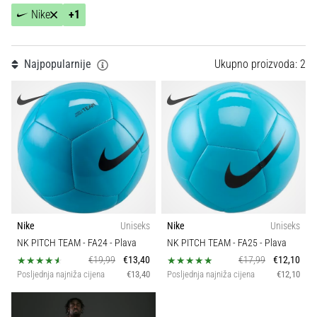
Teamsales
tisak
Nike
+1
i
obradu
Tip lopte
sportske
Najpopularnije
Ukupno proizvoda: 2
opreme
Sport
1. 7. 2025
•
1 min. čitanja
Play
for
More
Victories
Nike
Uniseks
Nike
Uniseks
Pripremi
NK PITCH TEAM - FA24
- Plava
NK PITCH TEAM - FA25
- Plava
se
€19,99
€13,40
€17,99
€12,10
za
Posljednja najniža cijena
€13,40
Posljednja najniža cijena
€12,10
ženski
EURO
2025