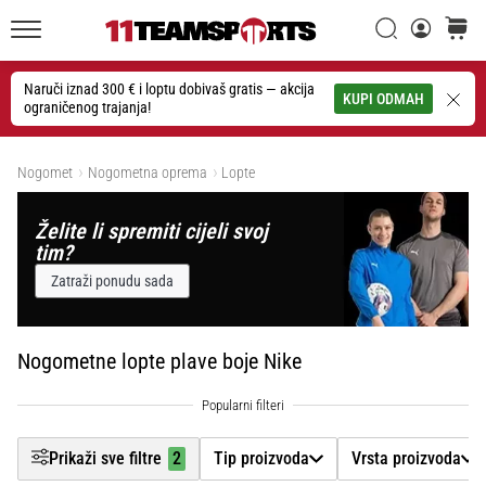
26. 9. 2025
Filtr
•
Traži
košaric
1 min. čitanja
11teamsports.hr
GNK
Naruči iznad 300 € i loptu dobivaš gratis — akcija
Traži
KUPI ODMAH
ograničenog trajanja!
Dinamo
Tip proizvoda
i
Prikaži proizvode
11teamsports
Nogomet
Nogometna oprema
Lopte
Vrsta proizvoda
potpisali
dvogodišnju
Želite li spremiti cijeli svoj
Marka
1
suradnju
tim?
GNK
Zatraži ponudu sada
Dinamo
Cijena
i
11teamsports
Nogometne lopte plave boje Nike
Boja
1
sklopili
dvogodišnje
partnerstvo
Veličina
za
Prikaži sve filtre
2
Tip proizvoda
Vrsta proizvoda
nabavu,