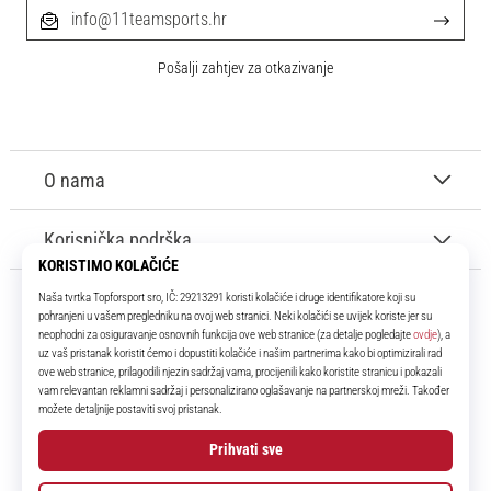
info@11teamsports.hr
Pošalji zahtjev za otkazivanje
O nama
Korisnička podrška
11teamsports.hr
Tvoj smo pouzdani suigrač već više od 16 godina! Cijelo to vrijeme
donosimo ti najbolje i najnovije proizvode iz svijeta nogometa.
Facebook
Instagram
YouTube