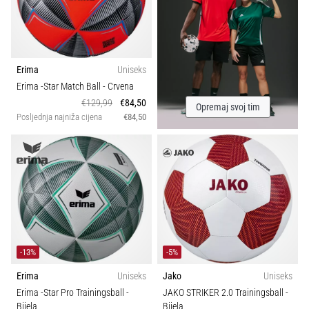
Erima
Uniseks
Erima -Star Match Ball
- Crvena
€129,99
€84,50
Opremaj svoj tim
Posljednja najniža cijena
€84,50
-13%
-5%
Erima
Uniseks
Jako
Uniseks
Erima -Star Pro Trainingsball
-
JAKO STRIKER 2.0 Trainingsball
-
Bijela
Bijela