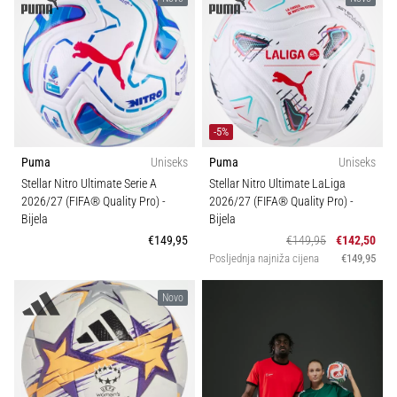
sa
Težina (g)
službenim
dresovima
i
kopačkama
Nike,
adidas
-5%
i
Puma
Uniseks
Puma
Uniseks
PUMA.
Stellar Nitro Ultimate Serie A
Stellar Nitro Ultimate LaLiga
Budi
2026/27 (FIFA® Quality Pro)
-
2026/27 (FIFA® Quality Pro)
-
dio
Bijela
Bijela
svake
€149,95
€149,95
€142,50
utakmice,
Posljednja najniža cijena
€149,95
gola…
Novo
Prikaži
sve
članke