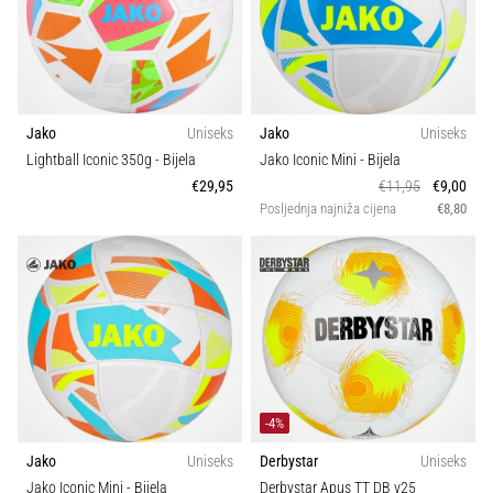
Jako
Uniseks
Jako
Uniseks
Lightball Iconic 350g
- Bijela
Jako Iconic Mini
- Bijela
€29,95
€11,95
€9,00
Posljednja najniža cijena
€8,80
-4%
Jako
Uniseks
Derbystar
Uniseks
Jako Iconic Mini
- Bijela
Derbystar Apus TT DB v25