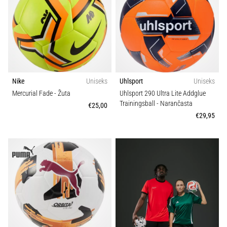
Nike
Uniseks
Uhlsport
Uniseks
Mercurial Fade
- Žuta
Uhlsport 290 Ultra Lite Addglue
Trainingsball
- Narančasta
€25,00
€29,95