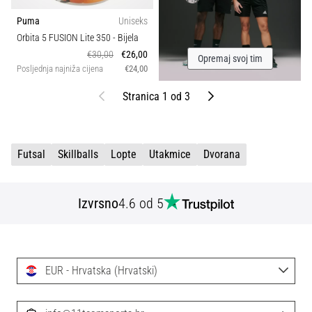
Puma
Uniseks
Orbita 5 FUSION Lite 350
- Bijela
€30,00
€26,00
Opremaj svoj tim
Posljednja najniža cijena
€24,00
Prethodni
Sljedeći
Stranica 1 od 3
Futsal
Skillballs
Lopte
Utakmice
Dvorana
Izvrsno
4.6 od 5
EUR - Hrvatska (Hrvatski)