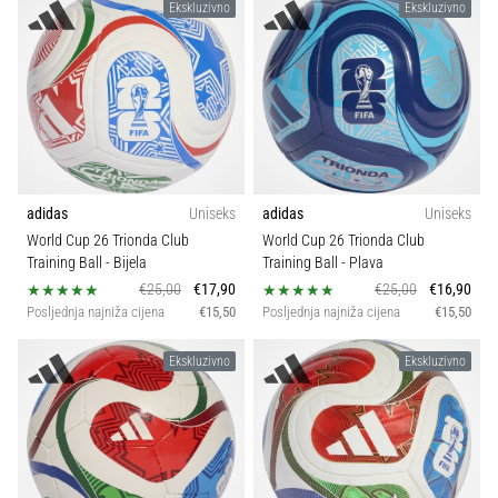
Ekskluzivno
Ekskluzivno
adidas
Uniseks
adidas
Uniseks
World Cup 26 Trionda Club
World Cup 26 Trionda Club
Training Ball
- Bijela
Training Ball
- Plava
€25,00
€17,90
€25,00
€16,90
Posljednja najniža cijena
€15,50
Posljednja najniža cijena
€15,50
Ekskluzivno
Ekskluzivno