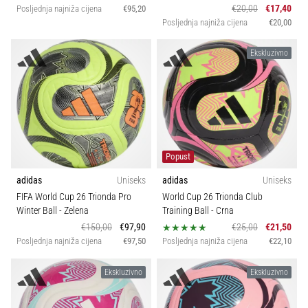
€20,00
€17,40
Posljednja najniža cijena
€95,20
Posljednja najniža cijena
€20,00
Ekskluzivno
Popust
adidas
Uniseks
adidas
Uniseks
FIFA World Cup 26 Trionda Pro
World Cup 26 Trionda Club
Winter Ball
- Zelena
Training Ball
- Crna
€150,00
€97,90
€25,00
€21,50
Posljednja najniža cijena
€97,50
Posljednja najniža cijena
€22,10
Ekskluzivno
Ekskluzivno