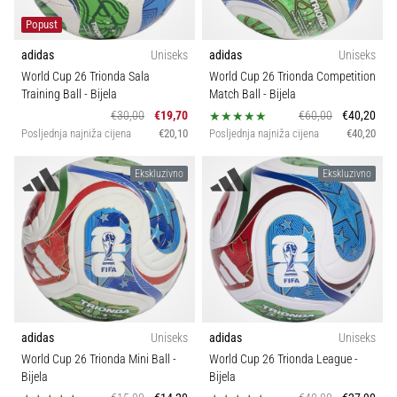
Popust
adidas
Uniseks
adidas
Uniseks
World Cup 26 Trionda Sala
World Cup 26 Trionda Competition
Training Ball
- Bijela
Match Ball
- Bijela
€30,00
€19,70
€60,00
€40,20
Posljednja najniža cijena
€20,10
Posljednja najniža cijena
€40,20
Ekskluzivno
Ekskluzivno
adidas
Uniseks
adidas
Uniseks
World Cup 26 Trionda Mini Ball
-
World Cup 26 Trionda League
-
Bijela
Bijela