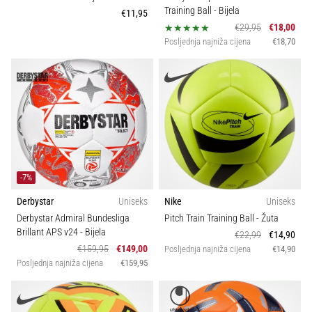
Training Ball
- Bijela
€11,95
€29,95
€18,00
Posljednja najniža cijena
€18,70
-7%
Derbystar
Uniseks
Nike
Uniseks
Derbystar Admiral Bundesliga
Pitch Train Training Ball
- Žuta
Brillant APS v24
- Bijela
€22,99
€14,90
€159,95
€149,00
Posljednja najniža cijena
€14,90
Posljednja najniža cijena
€159,95