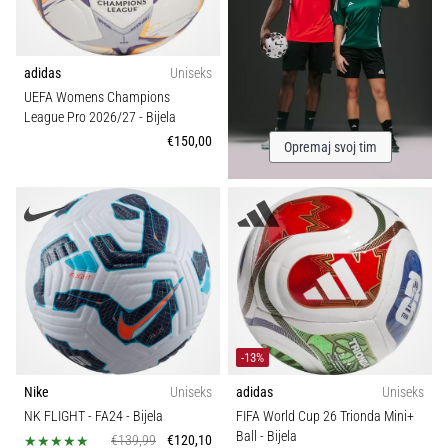
adidas
Uniseks
UEFA Womens Champions
League Pro 2026/27
- Bijela
€150,00
Opremaj svoj tim
-13%
Nike
Uniseks
adidas
Uniseks
NK FLIGHT - FA24
- Bijela
FIFA World Cup 26 Trionda Mini+
Ball
- Bijela
€139,99
€120,10