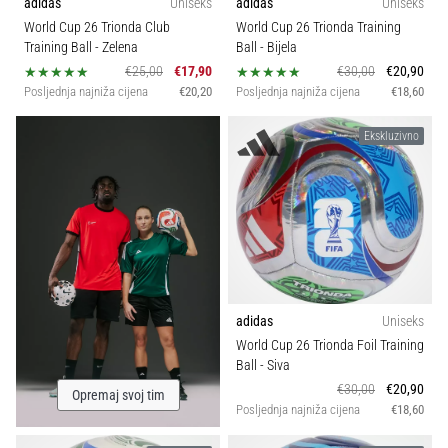
adidas
Uniseks
adidas
Uniseks
World Cup 26 Trionda Club
World Cup 26 Trionda Training
Training Ball
- Zelena
Ball
- Bijela
€25,00
€17,90
€30,00
€20,90
Posljednja najniža cijena
€20,20
Posljednja najniža cijena
€18,60
Ekskluzivno
adidas
Uniseks
World Cup 26 Trionda Foil Training
Ball
- Siva
€30,00
€20,90
Opremaj svoj tim
Posljednja najniža cijena
€18,60