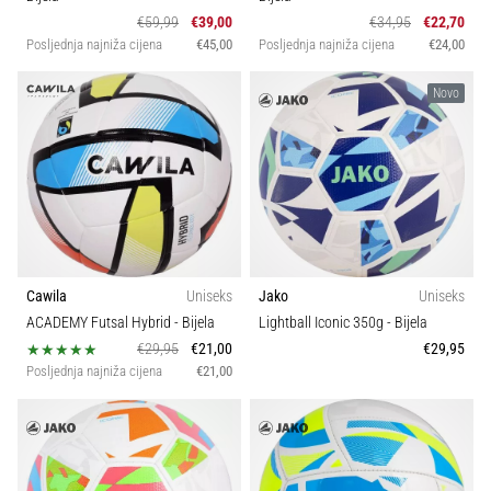
€59,99
€39,00
€34,95
€22,70
Posljednja najniža cijena
€45,00
Posljednja najniža cijena
€24,00
Novo
Cawila
Uniseks
Jako
Uniseks
ACADEMY Futsal Hybrid
- Bijela
Lightball Iconic 350g
- Bijela
€29,95
€21,00
€29,95
Posljednja najniža cijena
€21,00