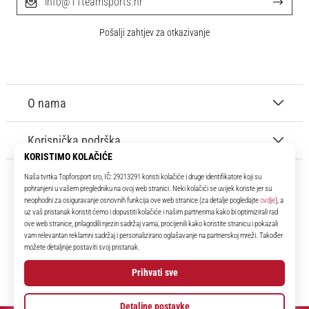
info@11teamsports.hr
Pošalji zahtjev za otkazivanje
O nama
Korisnička podrška
11teamsports.hr
Tvoj smo pouzdani suigrač već više od 16 godina! Cijelo to vrijeme
donosimo ti najbolje i najnovije proizvode iz svijeta nogometa.
Facebook
Instagram
YouTube