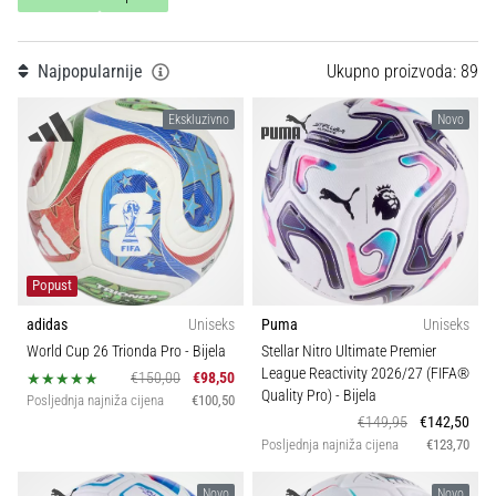
Teamsales
tisak
i
obradu
Tip lopte
Najpopularnije
Ukupno proizvoda: 89
sportske
opreme
Ekskluzivno
Novo
Kolekcija
1. 7. 2025
•
Igrač
1 min. čitanja
Play
Sezona
for
Popust
More
adidas
Uniseks
Puma
Uniseks
Sport
Victories
World Cup 26 Trionda Pro
- Bijela
Stellar Nitro Ultimate Premier
Pripremi
League Reactivity 2026/27 (FIFA®
€150,00
€98,50
se
Održivost
Quality Pro)
- Bijela
Posljednja najniža cijena
€100,50
za
€149,95
€142,50
ženski
Posljednja najniža cijena
€123,70
Svojstva
EURO
2025
Novo
Novo