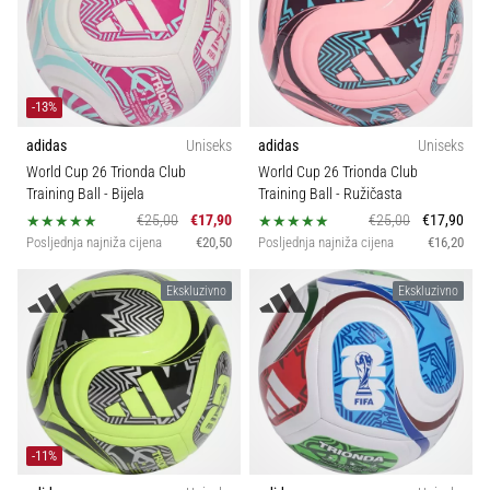
-13%
adidas
Uniseks
adidas
Uniseks
World Cup 26 Trionda Club
World Cup 26 Trionda Club
Training Ball
- Bijela
Training Ball
- Ružičasta
€25,00
€17,90
€25,00
€17,90
Posljednja najniža cijena
€20,50
Posljednja najniža cijena
€16,20
Ekskluzivno
Ekskluzivno
-11%