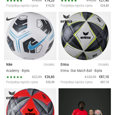
€15,00
€14,20
€40,00
€27,90
Posljednja najniža cijena
€14,20
Posljednja najniža cijena
€24,80
Nike
Uniseks
Erima
Uniseks
Academy
- Bijela
Erima -Star Match Ball
- Bijela
€27,99
€26,60
€129,99
€87,10
Posljednja najniža cijena
€20,90
Posljednja najniža cijena
€87,10