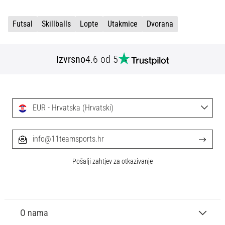
sa
službenim
Futsal
Skillballs
Lopte
Utakmice
Dvorana
dresovima
i
kopačkama
Izvrsno
4.6 od 5
Nike,
adidas
i
PUMA.
Budi
EUR - Hrvatska (Hrvatski)
dio
svake
info@11teamsports.hr
utakmice,
gola…
Pošalji zahtjev za otkazivanje
Prikaži
sve
članke
O nama