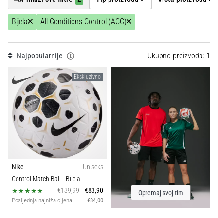
Teamsales
tisak
i
Bijela
All Conditions Control (ACC)
obradu
Tip lopte
sportske
opreme
Najpopularnije
Ukupno proizvoda: 1
Sport
1. 7. 2025
Ekskluzivno
•
Svojstva
1
1 min. čitanja
Play
for
More
Victories
Pripremi
Nike
Uniseks
se
Control Match Ball
- Bijela
za
€139,99
€83,90
ženski
Opremaj svoj tim
Posljednja najniža cijena
€84,00
EURO
2025