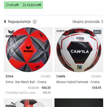
Teamsales
1
tisak
Crvena
Za klubove
i
obradu
Tip lopte
sportske
Najpopularnije
Ukupno proizvoda: 3
opreme
Kolekcija
Novo
1. 7. 2025
•
Sport
1 min. čitanja
Play
for
More
Victories
Erima
Uniseks
Cawila
Uniseks
Pripremi
Erima -Star Match Ball
- Crvena
Mission Hybrid Fairtrade
- Crvena
se
€129,99
€84,50
€34,95
za
Posljednja najniža cijena
€84,50
ženski
EURO
2025