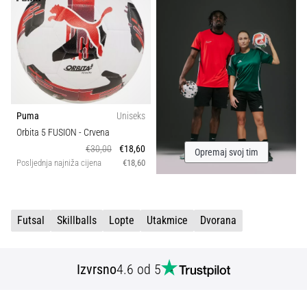
sa
službenim
dresovima
i
kopačkama
Nike,
adidas
i
Puma
Uniseks
PUMA.
Orbita 5 FUSION
- Crvena
Budi
€30,00
€18,60
Opremaj svoj tim
dio
Posljednja najniža cijena
€18,60
svake
utakmice,
gola…
Futsal
Skillballs
Lopte
Utakmice
Dvorana
Prikaži
Izvrsno
4.6 od 5
sve
članke