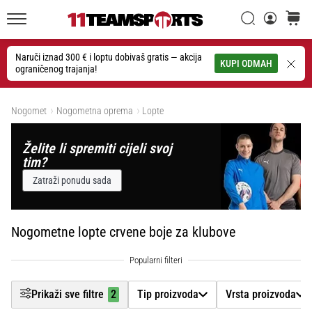
26. 9. 2025
Filtr
•
Traži
košaric
1 min. čitanja
11teamsports.hr
GNK
Naruči iznad 300 € i loptu dobivaš gratis — akcija
Traži
KUPI ODMAH
ograničenog trajanja!
Dinamo
Tip proizvoda
i
Prikaži proizvode
11teamsports
Nogomet
Nogometna oprema
Lopte
Vrsta proizvoda
potpisali
dvogodišnju
Želite li spremiti cijeli svoj
Marka
suradnju
tim?
GNK
Zatraži ponudu sada
Dinamo
Cijena
i
11teamsports
Nogometne lopte crvene boje za klubove
Boja
1
sklopili
dvogodišnje
partnerstvo
Veličina
za
Prikaži sve filtre
2
Tip proizvoda
Vrsta proizvoda
nabavu,