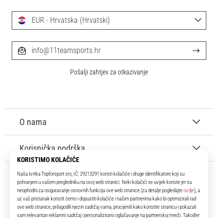
EUR - Hrvatska (Hrvatski)
info@11teamsports.hr
Pošalji zahtjev za otkazivanje
O nama
Korisnička podrška
11teamsports.hr
Tvoj smo pouzdani suigrač već više od 16 godina! Cijelo to vrijeme
donosimo ti najbolje i najnovije proizvode iz svijeta nogometa.