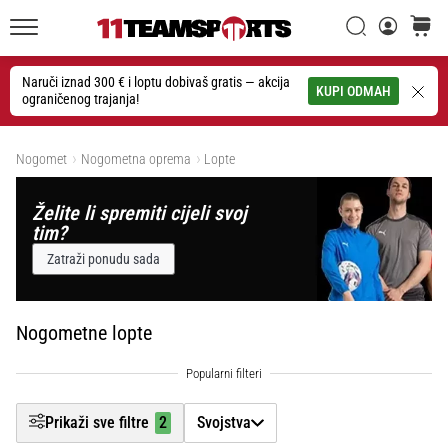
26. 9. 2025
Filtr
•
Traži
košaric
1 min. čitanja
11teamsports.hr
GNK
Naruči iznad 300 € i loptu dobivaš gratis — akcija
Traži
KUPI ODMAH
Prikaži proizvode
ograničenog trajanja!
Dinamo
i
11teamsports
Nogomet
Nogometna oprema
Lopte
potpisali
dvogodišnju
Želite li spremiti cijeli svoj
suradnju
tim?
GNK
Zatraži ponudu sada
Dinamo
i
11teamsports
Nogometne lopte
sklopili
dvogodišnje
partnerstvo
za
Prikaži sve filtre
2
Svojstva
nabavu,