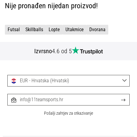
tisak
Nije pronađen nijedan proizvod!
i
obradu
sportske
opreme
Futsal
Skillballs
Lopte
Utakmice
Dvorana
1. 7. 2025
Izvrsno
4.6 od 5
•
1 min. čitanja
Play
for
EUR - Hrvatska (Hrvatski)
More
Victories
info@11teamsports.hr
Pripremi
se
Pošalji zahtjev za otkazivanje
za
ženski
EURO
2025