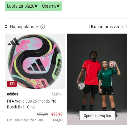
Tip lopte
1
tisak
Lopta za plažu
Oprema
i
obradu
Kolekcija
sportske
Najpopularnije
Ukupno proizvoda: 1
opreme
Sport
1. 7. 2025
•
1 min. čitanja
Play
for
More
-12%
Victories
adidas
Muško
Pripremi
FIFA World Cup 26 Trionda Pro
se
Beach Ball
- Crna
za
€55,00
€38,90
Opremaj svoj tim
ženski
Posljednja najniža cijena
€44,00
EURO
2025