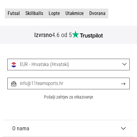
sa
službenim
Futsal
Skillballs
Lopte
Utakmice
Dvorana
dresovima
i
kopačkama
Izvrsno
4.6 od 5
Nike,
adidas
i
PUMA.
EUR - Hrvatska (Hrvatski)
Budi
dio
svake
info@11teamsports.hr
utakmice,
gola…
Pošalji zahtjev za otkazivanje
Prikaži
sve
članke
O nama