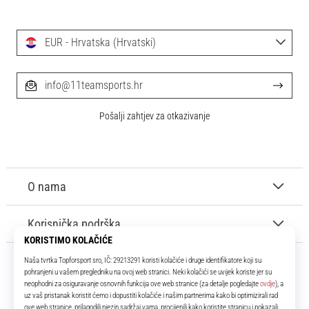
EUR - Hrvatska (Hrvatski)
info@11teamsports.hr
Pošalji zahtjev za otkazivanje
O nama
Korisnička podrška
11teamsports.hr
Tvoj smo pouzdani suigrač već više od 16 godina! Cijelo to vrijeme