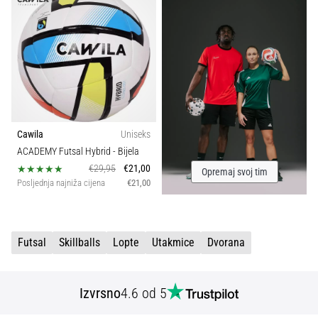
sa
službenim
dresovima
i
kopačkama
Nike,
adidas
i
PUMA.
Cawila
Uniseks
Budi
ACADEMY Futsal Hybrid
- Bijela
dio
€29,95
€21,00
Opremaj svoj tim
svake
Posljednja najniža cijena
€21,00
utakmice,
gola…
Futsal
Skillballs
Lopte
Utakmice
Dvorana
Prikaži
sve
Izvrsno
4.6 od 5
članke