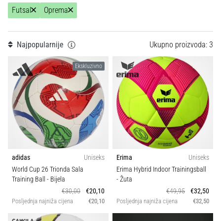
Teamsales
tisak
Futsal
Oprema
i
obradu
Tip lopte
1
sportske
Najpopularnije
Ukupno proizvoda: 3
opreme
Kolekcija
Ekskluzivno
1. 7. 2025
•
Sport
1 min. čitanja
Play
for
More
Victories
adidas
Uniseks
Erima
Uniseks
Pripremi
World Cup 26 Trionda Sala
Erima Hybrid Indoor Trainingsball
se
Training Ball
- Bijela
- Žuta
za
€30,00
€20,10
€49,95
€32,50
ženski
Posljednja najniža cijena
€20,10
Posljednja najniža cijena
€32,50
EURO
2025