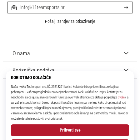
info@11teamsports.hr
Pošalji zahtjev za otkazivanje
O nama
Korisnička podrška
11teamsports.hr
Tvoj smo pouzdani suigrač već više od 16 godina! Cijelo to vrijeme
donosimo ti najbolje i najnovije proizvode iz svijeta nogometa.
Facebook
Instagram
YouTube