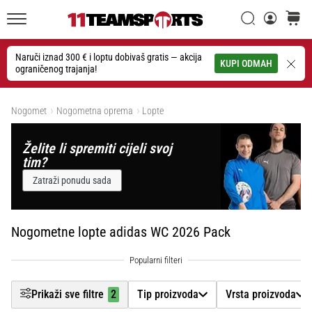
26. 9. 2025
Filtr
•
Traži
košaric
1 min. čitanja
11teamsports.hr
GNK
Naruči iznad 300 € i loptu dobivaš gratis — akcija
Traži
KUPI ODMAH
ograničenog trajanja!
Dinamo
Tip proizvoda
i
Prikaži proizvode
11teamsports
Nogomet
Nogometna oprema
Lopte
Vrsta proizvoda
potpisali
dvogodišnju
Želite li spremiti cijeli svoj
Marka
suradnju
tim?
GNK
Zatraži ponudu sada
Dinamo
Cijena
i
11teamsports
Nogometne lopte adidas WC 2026 Pack
Boja
sklopili
dvogodišnje
partnerstvo
Veličina
za
Prikaži sve filtre
2
Tip proizvoda
Vrsta proizvoda
nabavu,