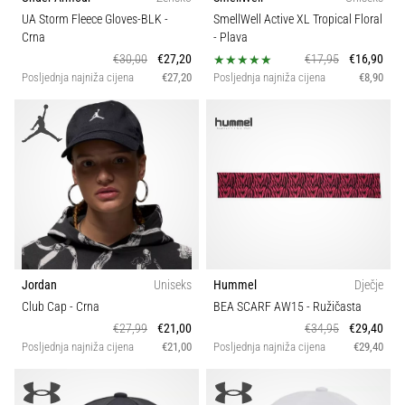
UA Storm Fleece Gloves-BLK
-
SmellWell Active XL Tropical Floral
Crna
- Plava
€30,00
€27,20
€17,95
€16,90
Posljednja najniža cijena
€27,20
Posljednja najniža cijena
€8,90
Jordan
Uniseks
Hummel
Dječje
Club Cap
- Crna
BEA SCARF AW15
- Ružičasta
€27,99
€21,00
€34,95
€29,40
Posljednja najniža cijena
€21,00
Posljednja najniža cijena
€29,40