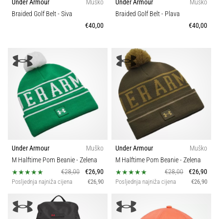
Under Armour
Muško
Under Armour
Muško
Braided Golf Belt
- Siva
Braided Golf Belt
- Plava
€40,00
€40,00
Under Armour
Muško
Under Armour
Muško
M Halftime Pom Beanie
- Zelena
M Halftime Pom Beanie
- Zelena
€28,00
€26,90
€28,00
€26,90
Posljednja najniža cijena
€26,90
Posljednja najniža cijena
€26,90