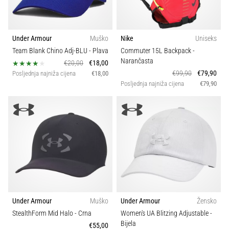
Under Armour
Muško
Nike
Uniseks
Team Blank Chino Adj-BLU
- Plava
Commuter 15L Backpack
-
Narančasta
€20,00
€18,00
€99,90
€79,90
Posljednja najniža cijena
€18,00
Posljednja najniža cijena
€79,90
Under Armour
Muško
Under Armour
Žensko
StealthForm Mid Halo
- Crna
Women's UA Blitzing Adjustable
-
Bijela
€55,00