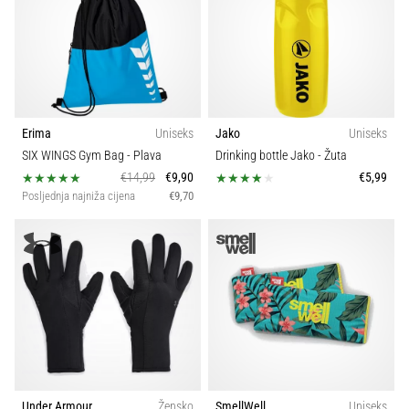
Erima
Uniseks
Jako
Uniseks
SIX WINGS Gym Bag
- Plava
Drinking bottle Jako
- Žuta
€14,99
€9,90
€5,99
Posljednja najniža cijena
€9,70
Under Armour
Žensko
SmellWell
Uniseks