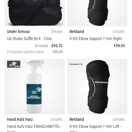
Veličina
tisak
i
obradu
Teamsales
sportske
opreme
Under Armour
Žensko
Rehband
Uniseks
Kroj
UA Studio Duffle-BLK
- Crna
X-RX Elbow Support 7 mm Right
1. 7. 2025
€110,00
€93,70
€59,95
•
Posljednja najniža cijena
€38,90
Karakteristike
1 min. čitanja
Play
Sezona
for
More
Sport
Victories
Pripremi
se
Svojstva
za
ženski
Hand Aufs Harz
Uniseks
Rehband
Uniseks
EURO
Hand Aufs Harz TWASCHMITTEL
-
X-RX Elbow Support 7 mm Left
-
2025