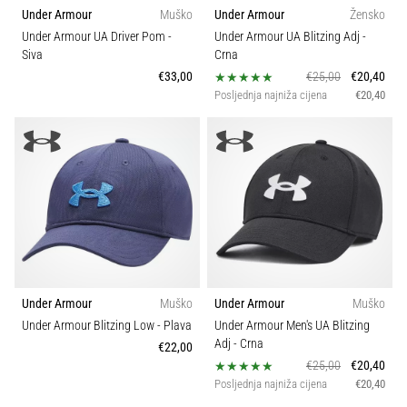
Under Armour
Muško
Under Armour
Žensko
Under Armour UA Driver Pom
-
Under Armour UA Blitzing Adj
-
Siva
Crna
€33,00
€25,00
€20,40
Posljednja najniža cijena
€20,40
Under Armour
Muško
Under Armour
Muško
Under Armour Blitzing Low
- Plava
Under Armour Men's UA Blitzing
Adj
- Crna
€22,00
€25,00
€20,40
Posljednja najniža cijena
€20,40