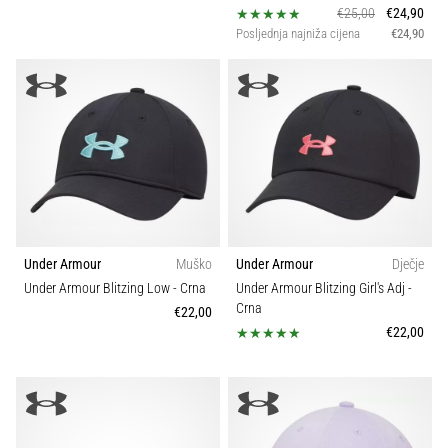
€25,00
€24,90
Posljednja najniža cijena
€24,90
Under Armour
Muško
Under Armour
Dječje
Under Armour Blitzing Low
- Crna
Under Armour Blitzing Girl's Adj
-
Crna
€22,00
€22,00