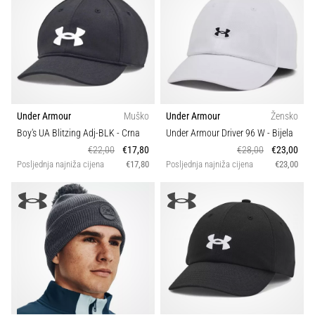
Under Armour
Muško
Under Armour
Žensko
Boy's UA Blitzing Adj-BLK
- Crna
Under Armour Driver 96 W
- Bijela
€22,00
€17,80
€28,00
€23,00
Posljednja najniža cijena
€17,80
Posljednja najniža cijena
€23,00