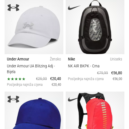
Under Armour
Žensko
Nike
Uniseks
Under Armour UA Blitzing Adj
-
NK AIR BKPK
- Crna
Bijela
€79,99
€56,80
€25,00
€20,40
Posljednja najniža cijena
€56,00
Posljednja najniža cijena
€20,40