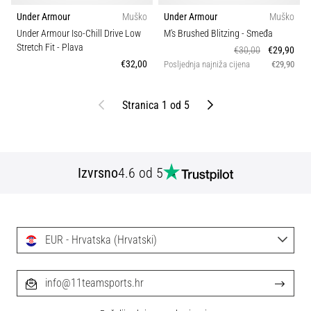
Under Armour
Muško
Under Armour
Muško
Under Armour Iso-Chill Drive Low
M's Brushed Blitzing
- Smeđa
Stretch Fit
- Plava
€30,00
€29,90
€32,00
Posljednja najniža cijena
€29,90
Prethodni
Sljedeći
Stranica 1 od 5
Izvrsno
4.6 od 5
EUR - Hrvatska (Hrvatski)
info@11teamsports.hr