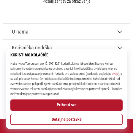
Pošalji zahtjev za otkazivanje
O nama
Korisnička podrška
11teamsports.hr
Tvoj smo pouzdani suigrač već više od 16 godina! Cijelo to vrijeme
donosimo ti najbolje i najnovije proizvode iz svijeta nogometa.
Facebook
Instagram
YouTube
© 2010 – 2026
11teamsports.hr